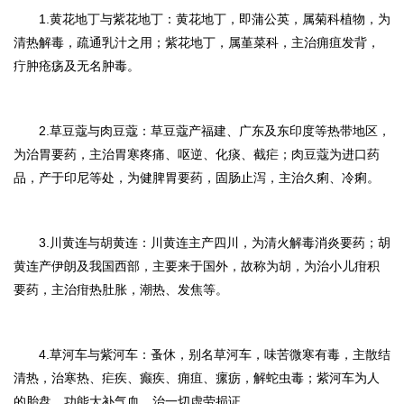
1.黄花地丁与紫花地
丁
：
黄花地丁，即蒲公英，属菊科植物，为
清热解毒，疏通乳汁之用；紫花地丁，属堇菜科，主治痈疽发背，
疔肿疮疡及无名肿毒。
2.草豆蔻与肉豆蔻：
草豆蔻产福建、广东及东印度等热带地区，
为治胃要药，主治胃寒疼痛、呕逆、化痰、截疟；肉豆蔻为进口药
品，产于印尼等处，为健脾胃要药，固肠止泻，主治久痢、冷痢。
3.川黄连与胡黄连：
川黄连主产四川，为清火解毒消炎要药；胡
黄连产伊朗及我国西部，主要来于国外，故称为胡，为治小儿疳积
要药，主治疳热肚胀，潮热、发焦等。
4.草河车与紫河车：
蚤休，别名草河车，味苦微寒有毒，主散结
清热，治寒热、
疟
疾、癫疾、痈疽、瘰疬，解蛇虫毒；紫河车为人
的胎盘，功能大补气血，治一切虚劳损证。