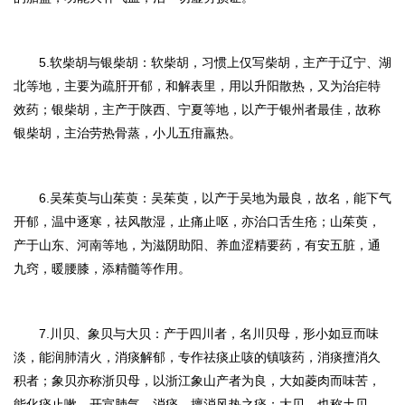
5.软柴胡与银柴胡：
软柴胡，习惯上仅写柴胡，主产于辽宁、湖
北等地，主要为疏肝开郁，和解表里，用以升阳散热，又为治疟特
效药；银柴胡，主产于陕西、宁夏等地，以产于银州者最佳，故称
银柴胡，主治劳热骨蒸，小儿五疳羸热。
6.吴茱萸与山茱萸：
吴茱萸，以产于吴地为最良，故名，能下气
开郁，温中逐寒，祛风散湿，止痛止呕，亦治口舌生疮；山茱萸，
产于山东、河南等地，为滋阴助阳、养血涩精要药，有安五脏，通
九窍，暖腰膝，添精髓等作用。
7.川贝、象贝与大贝：
产于四川者，名川贝母，形小如豆而味
淡，能润肺清火，消痰解郁，专作祛痰止咳的镇咳药，消痰擅消久
积者；象贝亦称浙贝母，以浙江象山产者为良，大如菱肉而味苦，
能化痰止嗽，开宣肺气，消痰，擅消风热之痰；大贝，也称土贝