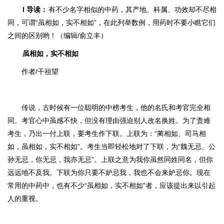
I
导读
：
有不少名字相似的中药，其产地、科属、功效却不尽相
同，可谓“虽相如，实不相如”，在此列举数例，用药时不要小瞧它们
之间的区别哟！
（编辑/俞立丰）
虽相如，实不相如
作者/干祖望
传说，古时候有一位聪明的中榜考生，他的名氏和考官完全相
同。考官心中虽
感不快，但没有理由强迫别人改名换姓。为了责难
考生，乃出一付上联，要考生作下联。上联为：“蔺相如、司马相
如，虽相如，实不相如”。考生当即轻松地对了下联，为“魏无忌、公
孙无忌，你无忌，我亦无忌”。上联之意为我你虽然同姓同名，但你
远远地不及我。下联为你只要不妒忌我，我也不会来妒忌你。现在
常用的中药中，也有不少“虽相如，
实不相如”者，应该提出来以引起
人的重视。