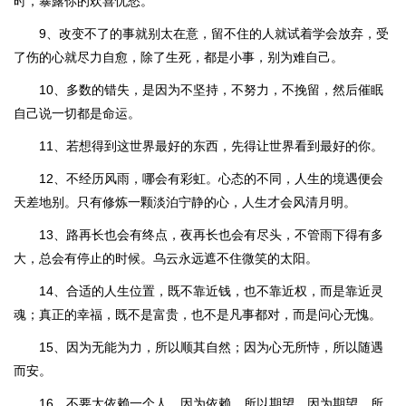
时，暴露你的欢喜忧愁。
9、改变不了的事就别太在意，留不住的人就试着学会放弃，受
了伤的心就尽力自愈，除了生死，都是小事，别为难自己。
10、多数的错失，是因为不坚持，不努力，不挽留，然后催眠
自己说一切都是命运。
11、若想得到这世界最好的东西，先得让世界看到最好的你。
12、不经历风雨，哪会有彩虹。心态的不同，人生的境遇便会
天差地别。只有修炼一颗淡泊宁静的心，人生才会风清月明。
13、路再长也会有终点，夜再长也会有尽头，不管雨下得有多
大，总会有停止的时候。乌云永远遮不住微笑的太阳。
14、合适的人生位置，既不靠近钱，也不靠近权，而是靠近灵
魂；真正的幸福，既不是富贵，也不是凡事都对，而是问心无愧。
15、因为无能为力，所以顺其自然；因为心无所恃，所以随遇
而安。
16、不要太依赖一个人，因为依赖，所以期望，因为期望，所