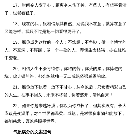
17、时间令人变了心，距离令人伤了神。有些人，有些事看清
了，也就看轻了。
18、现在的我，很相信顺其自然。别说我不在意，就算在意了
又能怎样。我只不过是把一切看得更开了。
19、愿你成为这样的一个人：不炫耀，不争吵，做一个博学的
人。不空洞，不浮躁，做一个丰盈的人。即便生命枯竭，亦在优雅
中变老。
20、相信人生不会亏待你，你吃的苦，你受的累，你掉进的
坑，你走错的路，都会练就独一无二成熟坚强感恩的你。
21、愿你放下执着，放下不甘心，从今以后，只负责精彩自己
的人生。往事不回头，未来不将就，你若盛开，清风自来！
22、如果你越来越冷漠，你以为你成长了，但其实没有。长大
应该是变温柔，对全世界都温柔。成熟，是对很多事物都能放下，
都能慈悲，愿以善眼望世界。
气质满分的文案短句