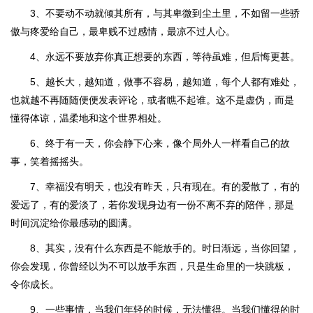
3、不要动不动就倾其所有，与其卑微到尘土里，不如留一些骄
傲与疼爱给自己，最卑贱不过感情，最凉不过人心。
4、永远不要放弃你真正想要的东西，等待虽难，但后悔更甚。
5、越长大，越知道，做事不容易，越知道，每个人都有难处，
也就越不再随随便便发表评论，或者瞧不起谁。这不是虚伪，而是
懂得体谅，温柔地和这个世界相处。
6、终于有一天，你会静下心来，像个局外人一样看自己的故
事，笑着摇摇头。
7、幸福没有明天，也没有昨天，只有现在。有的爱散了，有的
爱远了，有的爱淡了，若你发现身边有一份不离不弃的陪伴，那是
时间沉淀给你最感动的圆满。
8、其实，没有什么东西是不能放手的。时日渐远，当你回望，
你会发现，你曾经以为不可以放手东西，只是生命里的一块跳板，
令你成长。
9、一些事情，当我们年轻的时候，无法懂得。当我们懂得的时