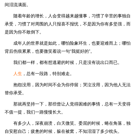
间泪流满面。
随着年龄的增长，人会变得越来越懂事，习惯了辛苦的事独自
承受，习惯了对周围的人只报喜不报忧，不是因为你有多坚强，而
是因为你不敢倒下。
成年人的世界就是如此，哪怕险象环生，也要迎难而上；哪怕
背后伤痕累累，也要微笑着说一句“我挺好的”。
我们都一样，都有想逃避的时候，只是没有说出口而已。
人生
，总有一段路，特别难走。
抱怨没用，因为时间不会为你停留；哭泣没用，因为他人无法
替你承受。
那就再坚持一下，那些曾让人觉得困难的事情，总有一天变得
不值一提，我们一路慢慢长大。
有多少人，深夜崩溃，白天微笑。委屈的时候，蜷在角落，独
自安慰自己；疲惫的时候，躲在被窝，不知泪湿了多少枕头。