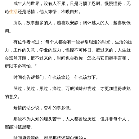
成年人的世界，没有人不累，只是习惯了忍耐。慢慢懂得，无
论
生活
还是感情，他人难悟，冷暖自知。
所以，故事越多的人，越喜欢安静；胸怀越大的人，越喜欢低
调。
有位作者写过：“每个人都会有一段异常艰难的时光，生活的压
力，工作的失意，学业的压力，惶惶不可终日。挺过来的，人生就
会豁然开朗，挺不过来的，时间也会教你，怎么与它们握手言和，
所以不必害怕。”
时间会告诉我们，什么该拿起，什么该放下。
哭过，笑过，累过，痛过。万般滋味都尝过，才更加懂得成熟
的意义。
矫情的话少说，奋斗的事多做。
那段不为人知的埋头苦干，人人都曾经历过，但并非每个人，
都能冲破黑暗。
时间愿意渡的，都是那些渴望自渡的人。