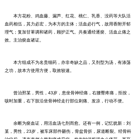
本方花粉、鸡血藤、漏芦、红花、桃仁、乳香、没药等大队活
血药相伍，其力必宏，为本方的主体；活血必行气，故用香附开郁
理气；复加甘萆调和诸药，顾护正气。共奏通经逐瘀、活血止痛之
效。主治瘀血诸证。
本方组成不为名贵细药，亦非奇缺之品，又剂型为汤，有涤荡
之功，故本方使用方便，取效较速。
曾治邢某，男性，
43
岁，患坐骨神经痛，右腰臀疼痛，拒按，
咳时加重，右下肢沿坐骨神经走行部位刺痛、发凉，行动不便。
余断为瘀血证，用活血汤七剂而愈。还有一例，记忆犹新：刘
某，男性，
23
岁，被车床部件砸伤，骨盆骨折，尿道断裂。经骨科