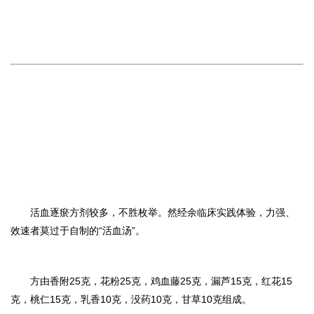
活血逐瘀方剂较多，不胜枚举。然经余临床实践体验，力强、
效速者莫过于自制的“活血汤”。
方由香附
25
克，花粉
25
克，鸡血藤
25
克，漏芦
15
克，红花
15
克，桃仁
15
克，乳香
10
克，没药
10
克，甘草
10
克组成。