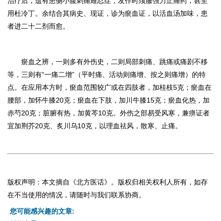
治疗后，遗有患侧小腹刺痛难忍症，发作时须服强力止痛药，甚至
用杜冷丁。余结合其病史、现证，诊为瘀血证，以活血汤加味，患
者进二十二剂而愈。
瘀血之辨，一则多有外伤史，二则局部刺痛、跳痛或痛剧不移
等，三则有“一痛二增”（平时痛、活动则痛增、按之则痛增）的特
点。在应用本方时，瘀血范围较广或在四肢者，加桂枝
5
克；瘀血在
腰部，加怀牛膝
20
克；瘀血在下肢，加川牛膝
15
克；瘀血化热，加
赤芍
20
克；脏腑有热，加黄芩
10
克。外伤之部易受风寒，兼痹证者
宜加荆芥
20
克、炙川乌
10
克，以理血祛风，散寒、止痛。
版权声明：本文摘自《北方医话》。版权归相关权利人所有，如存
在不当使用的情况，请随时与我们联系协商。
您可能感兴趣的文章: