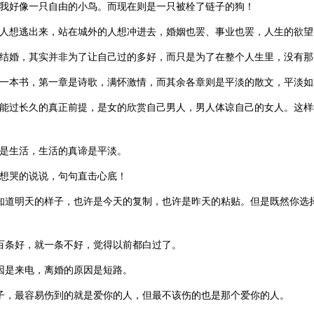
，我好像一只自由的小鸟。而现在则是一只被栓了链子的狗！
的人想逃出来，站在城外的人想冲进去，婚姻也罢、事业也罢，人生的欲望
爱结婚，其实并非为了让自己过的多好，而只是为了在整个人生里，没有那
像一本书，第一章是诗歌，满怀激情，而其余各章则是平淡的散文，平淡如
，能过长久的真正前提，是女的欣赏自己男人，男人体谅自己的女人。这
质是生活，生活的真谛是平淡。
落想哭的说说，句句直击心底！
会知道明天的样子，也许是今天的复制，也许是昨天的粘贴。但是既然你选
一百条好，就一条不好，觉得以前都白过了。
原因是来电，离婚的原因是短路。
辈子，最容易伤到的就是爱你的人，但最不该伤的也是那个爱你的人。