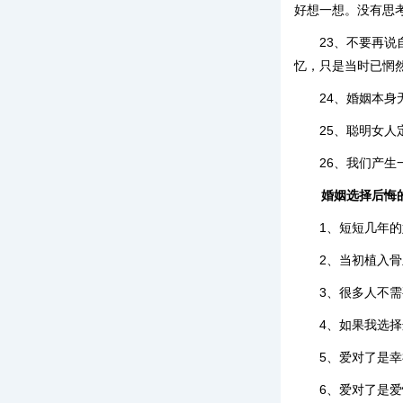
好想一想。没有思
23、不要再
忆，只是当时已惘
24、婚姻本
25、聪明女
26、我们产
婚姻选择后悔
1、短短几年
2、当初植入
3、很多人不
4、如果我选
5、爱对了是
6、爱对了是