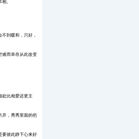
本相。
会不到暖和，只好，
空难而幸存从此改变
相处比相爱还更主
扒开，秀秀里面的疤
是要彼此静下心来好