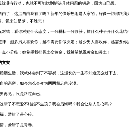
考就没有行动，也就不可能找到解决具体问题的钥匙，因为自已想。
说自由了，这点自由我有了吗？新年的快乐热闹是人家的，好像一切都跟我
然。觉来知是梦，不胜悲！
身无对错，看你对她什么态度，一分耕耘一分收获，撒什么种子开什么花结
人定律：越多男人喜欢你，越不需要你做决定；越少男人喜欢你，越需要你
生一点小分歧：她希望我把粪土变黄金，我希望她视黄金如粪土！
的文案
的婚姻生活，我就体会到了不容易，这漫长的一生不知道怎么过下去。
骨血的亲密，如今怎么会变为两两相忘的冷漠。
需要再见，只是路过而已。
择这辈子不恋爱不结婚不生孩子我会后悔吗？我会让别人伤心吗？
幸福，爱错了是心碎。
爱情，爱错了是青春。