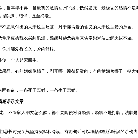
荏苒，当年华不再，当最初的激情回归平淡，恍然发觉，最稳妥的感情不是
相濡以沫，结伴，直至终老。
对于不愿意付出的人来说是坟墓，对于懂得爱的含义的人来说是爱的乐园。
钞票拿来更换靓衣买到浪漫，婚姻时钞票要用来供奉柴米油盐解决尿不湿。
话，你才能爱得长久，爱的舒服。
姻能使一个人起死回生。
一款果品。有的婚姻像橘子，剥开哪一瓣都是甜的；有的婚姻像椰子，挺大
人有两条命，一条死于离婚，一条生于离婚。
情感语录文案
多老，不管家人朋友怎么催，都不要随便对待婚姻，婚姻不是打牌，洗牌是
后切忌长时光负气坚持沉默和冷漠。有两句话可以概括缄默和冷淡的杀伤