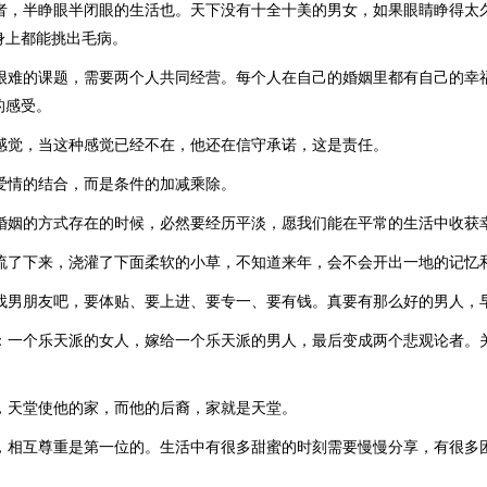
活者，半睁眼半闭眼的生活也。天下没有十全十美的男女，如果眼睛睁得太
身上都能挑出毛病。
个很难的课题，需要两个人共同经营。每个人在自己的婚姻里都有自己的幸
的感受。
种感觉，当这种感觉已经不在，他还在信守承诺，这是责任。
是爱情的结合，而是条件的加减乘除。
以婚姻的方式存在的时候，必然要经历平淡，愿我们能在平常的生活中收获
泪流了下来，浇灌了下面柔软的小草，不知道来年，会不会开出一地的记忆
孩找男朋友吧，要体贴、要上进、要专一、要有钱。真要有那么好的男人，
是：一个乐天派的女人，嫁给一个乐天派的男人，最后变成两个悲观论者。
当，天堂使他的家，而他的后裔，家就是天堂。
中，相互尊重是第一位的。生活中有很多甜蜜的时刻需要慢慢分享，有很多