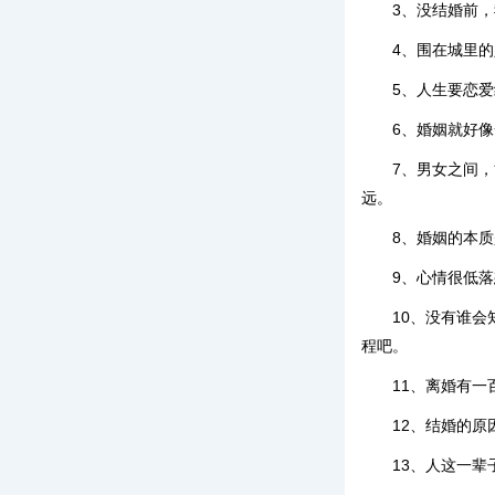
3、没结婚前
4、围在城里
5、人生要恋
6、婚姻就好
7、男女之间
远。
8、婚姻的本
9、心情很低
10、没有谁
程吧。
11、离婚有
12、结婚的
13、人这一