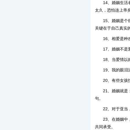
14、婚姻生
太久，恐怕连上帝
15、婚姻是
关键在于自己真实
16、相爱是
17、婚姻不
18、当爱情
19、我的眼
20、有些女
21、婚姻就
句。
22、对于亚
23、在婚姻
共同承受。