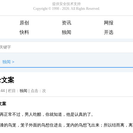
原创
资讯
网报
快料
独闻
开选
独闻
>
录文案
:44 | 栏目：
独闻
| 点击：
次
文案
，再正常不过，男人吃醋，你就知道，他是认真的了。
金漆的鸟笼，笼子外面的鸟想住进去，笼内的鸟想飞出来；所以结而离，