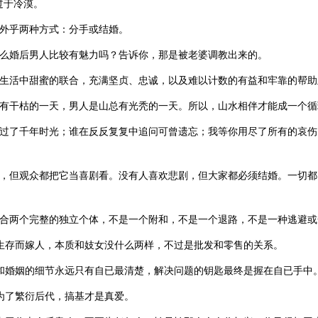
过于冷漠。
不外乎两种方式：分手或结婚。
什么婚后男人比较有魅力吗？告诉你，那是被老婆调教出来的。
是生活中甜蜜的联合，充满坚贞、忠诚，以及难以计数的有益和牢靠的帮
总有干枯的一天，男人是山总有光秃的一天。所以，山水相伴才能成一个循
滑过了千年时光；谁在反反复复中追问可曾遗忘；我等你用尽了所有的哀
剧，但观众都把它当喜剧看。没有人喜欢悲剧，但大家都必须结婚。一切
联合两个完整的独立个体，不是一个附和，不是一个退路，不是一种逃避或
了生存而嫁人，本质和妓女没什么两样，不过是批发和零售的关系。
西和婚姻的细节永远只有自已最清楚，解决问题的钥匙最终是握在自已手中
是为了繁衍后代，搞基才是真爱。