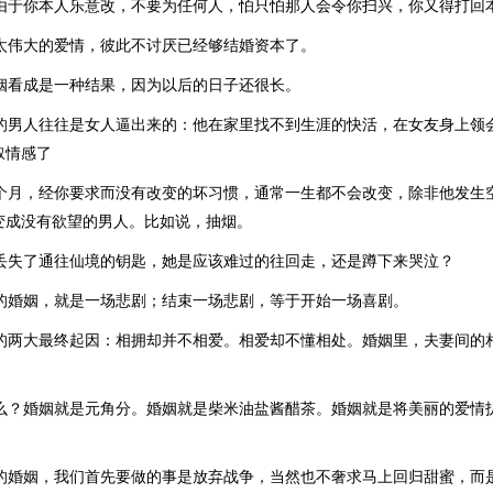
是由于你本人乐意改，不要为任何人，怕只怕那人会令你扫兴，你又得打回
须太伟大的爱情，彼此不讨厌已经够结婚资本了。
婚姻看成是一种结果，因为以后的日子还很长。
心的男人往往是女人逼出来的：他在家里找不到生涯的快活，在女友身上领
叙情感了
三个月，经你要求而没有改变的坏习惯，通常一生都不会改变，除非他发生
变成没有欲望的男人。比如说，抽烟。
思丢失了通往仙境的钥匙，她是应该难过的往回走，还是蹲下来哭泣？
败的婚姻，就是一场悲剧；结束一场悲剧，等于开始一场喜剧。
裂的两大最终起因：相拥却并不相爱。相爱却不懂相处。婚姻里，夫妻间的
什么？婚姻就是元角分。婚姻就是柴米油盐酱醋茶。婚姻就是将美丽的爱情
幸的婚姻，我们首先要做的事是放弃战争，当然也不奢求马上回归甜蜜，而