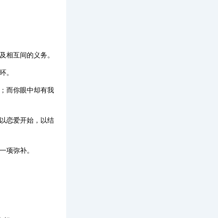
助及相互间的义务。
环。
伤；而你眼中却有我
都以恋爱开始，以结
一项弥补。
。