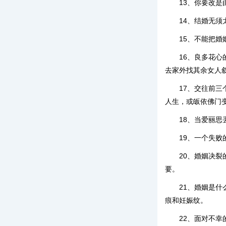
13、你要改
14、结婚无
15、不能把
16、良多花
去家外找其余女人
17、交往前
人生，或皈依佛门
18、当爱丽
19、一个失
20、婚姻决
要。
21、婚姻是
痕和妊娠纹。
22、面对不