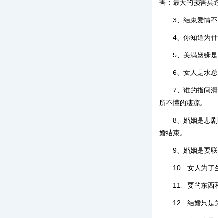
害；最大的损害莫
3、结束爱情
4、你知道为
5、美满姻缘
6、女人是水
7、谁的指间
所不懂的凄凉。
8、婚姻是悲
婚结束。
9、婚姻是要
10、女人为
11、要的东
12、结婚只