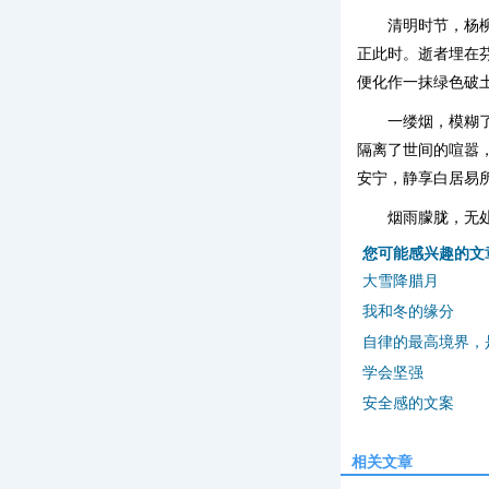
清明时节，杨
正此时。逝者埋在
便化作一抹绿色破
一缕烟，模糊
隔离了世间的喧嚣
安宁，静享白居易所
烟雨朦胧，无
您可能感兴趣的文
大雪降腊月
我和冬的缘分
自律的最高境界，
学会坚强
安全感的文案
相关文章