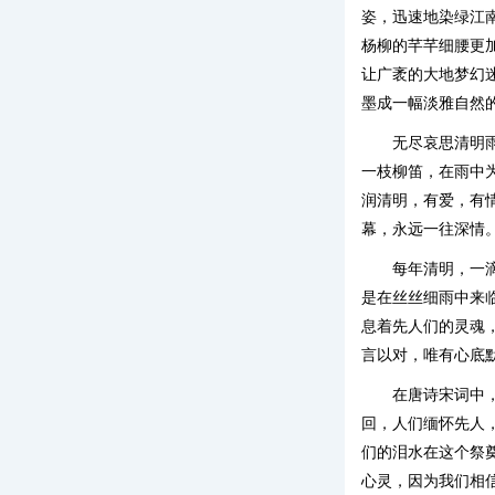
姿，迅速地染绿江
杨柳的芊芊细腰更
让广袤的大地梦幻
墨成一幅淡雅自然
无尽哀思清明雨
一枝柳笛，在雨中
润清明，有爱，有
幕，永远一往深情
每年清明，一
是在丝丝细雨中来
息着先人们的灵魂
言以对，唯有心底
在唐诗宋词中
回，人们缅怀先人
们的泪水在这个祭
心灵，因为我们相