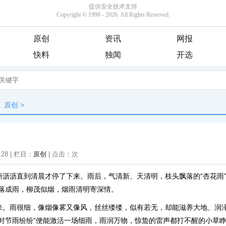
原创
资讯
网报
快料
独闻
开选
原创
>
:28 | 栏目：
原创
| 点击：
次
淅沥沥直到清晨才停了下来。雨后，气清新、天清明，枝头飘落的“杏花雨”
花落成雨，柳茂似烟，烟雨清明寄深情。
来。雨很细，像烟像雾又像风，丝丝缕缕，似有若无，却能滋养大地、润
明时节雨纷纷”便能激活一场细雨，雨润万物，惊蛰的雷声都打不醒的小草