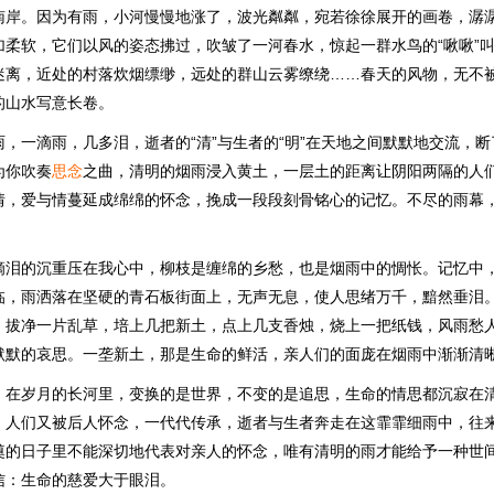
南岸。因为有雨，小河慢慢地涨了，波光粼粼，宛若徐徐展开的画卷，潺
加柔软，它们以风的姿态拂过，吹皱了一河春水，惊起一群水鸟的“啾啾”
迷离，近处的村落炊烟缥缈，远处的群山云雾缭绕……春天的风物，无不
的山水写意长卷。
，一滴雨，几多泪，逝者的“清”与生者的“明”在天地之间默默地交流，
为你吹奏
思念
之曲，清明的烟雨浸入黄土，一层土的距离让阴阳两隔的人
情，爱与情蔓延成绵绵的怀念，挽成一段段刻骨铭心的记忆。不尽的雨幕
。
滴泪的沉重压在我心中，柳枝是缠绵的乡愁，也是烟雨中的惆怅。记忆中
临，雨洒落在坚硬的青石板街面上，无声无息，使人思绪万千，黯然垂泪
，拔净一片乱草，培上几把新土，点上几支香烛，烧上一把纸钱，风雨愁
默默的哀思。一垄新土，那是生命的鲜活，亲人们的面庞在烟雨中渐渐清
，在岁月的长河里，变换的是世界，不变的是追思，生命的情思都沉寂在
，人们又被后人怀念，一代代传承，逝者与生者奔走在这霏霏细雨中，往
奠的日子里不能深切地代表对亲人的怀念，唯有清明的雨才能给予一种世
信：生命的慈爱大于眼泪。