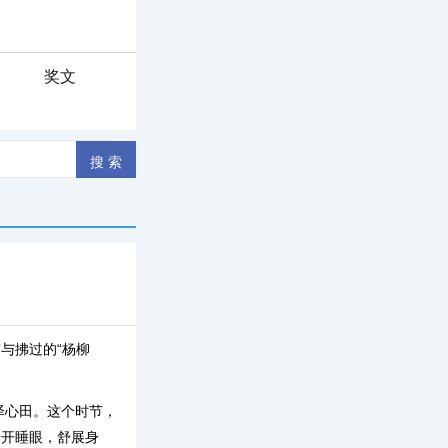
奖文
与拂过的“杨柳
泽心田。这个时节，
睁开睡眼，舒展身