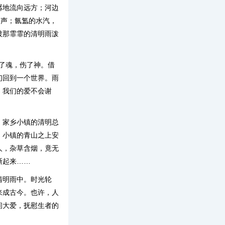
潺地流向远方；河边
叫声；氤氲的水汽，
被那霏霏的清明雨泼
断了魂，伤了神。借
们回到一个世界。雨
，我们的爱不会谢
，家乡小镇的清明总
。小镇的青山之上安
人，杂草含烟，竟无
晰起来……
清明雨中。时光轮
来成古今。也许，人
间大爱，抚慰生者的