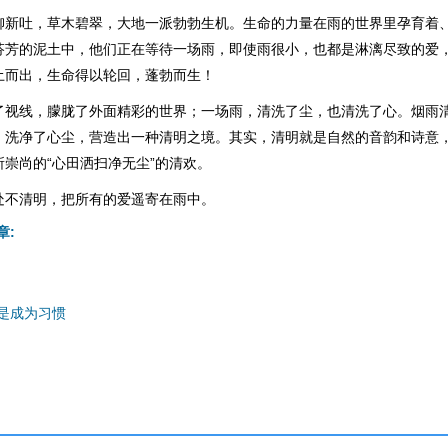
柳新吐，草木碧翠，大地一派勃勃生机。生命的力量在雨的世界里孕育着
芬芳的泥土中，他们正在等待一场雨，即使雨很小，也都是淋漓尽致的爱
土而出，生命得以轮回，蓬勃而生！
了视线，朦胧了外面精彩的世界；一场雨，清洗了尘，也清洗了心。烟雨
，洗净了心尘，营造出一种清明之境。其实，清明就是自然的音韵和诗意
崇尚的“心田洒扫净无尘”的清欢。
处不清明，把所有的爱遥寄在雨中。
章:
是成为习惯